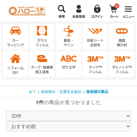
0
全て
|
路面標示・交通安全製品
|
路面標示製品
9件
の商品が見つかりました