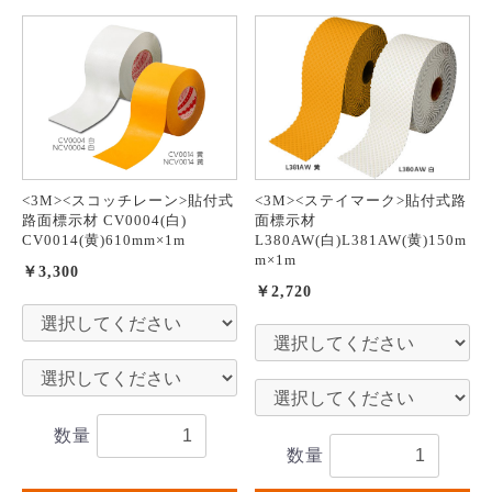
<3M><スコッチレーン>貼付式
<3M><ステイマーク>貼付式路
路面標示材 CV0004(白)
面標示材
CV0014(黄)610mm×1m
L380AW(白)L381AW(黄)150m
m×1m
￥3,300
￥2,720
数量
数量