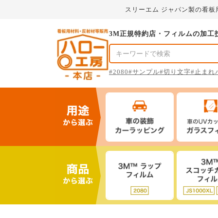
スリーエム ジャパン製の看
3M正規特約店・フィルムの加工
#2080
#サンプル
#切り文字
#止まれ