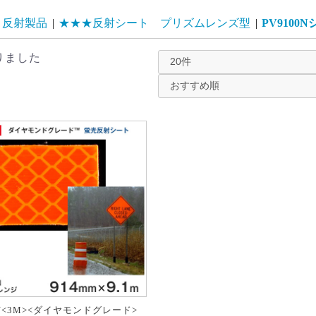
・反射製品
|
★★★反射シート プリズムレンズ型
|
PV9100N
りました
4N<3M><ダイヤモンドグレード>