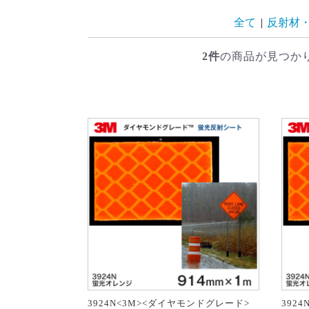
全て
|
反射材
2件
の商品が見つか
3924N<3M><ダイヤモンドグレード>
392