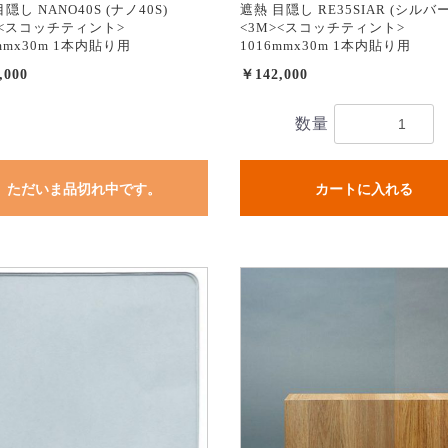
隠し NANO40S (ナノ40S)
遮熱 目隠し RE35SIAR (シルバー
><スコッチティント>
<3M><スコッチティント>
mmx30m 1本内貼り用
1016mmx30m 1本内貼り用
,000
￥142,000
数量
ただいま品切れ中です。
カートに入れる