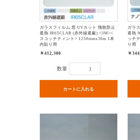
ガラスフィルム 窓 UVカット 飛散防止
ガラス
遮熱 IR65CLAR (赤外線遮蔽) <3M><
遮熱 N
スコッチティント> 1250mmx30m 1本
ッチテ
内貼り用
り用
￥412,300
￥344
数量
カートに入れる