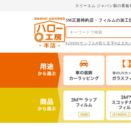
スリーエム ジャパン製の看
3M正規特約店・フィルムの加工
#2080
#サンプル
#切り文字
#止まれ