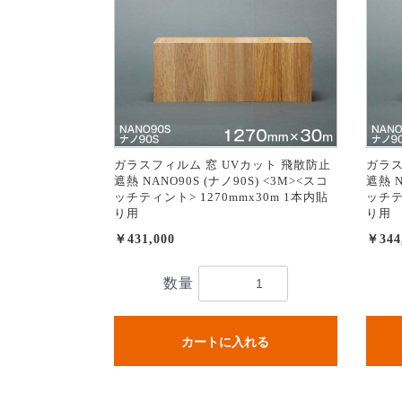
ガラスフィルム 窓 UVカット 飛散防止
ガラス
遮熱 NANO90S (ナノ90S) <3M><スコ
遮熱 N
ッチティント> 1270mmx30m 1本内貼
ッチテ
り用
り用
￥431,000
￥344
数量
カートに入れる