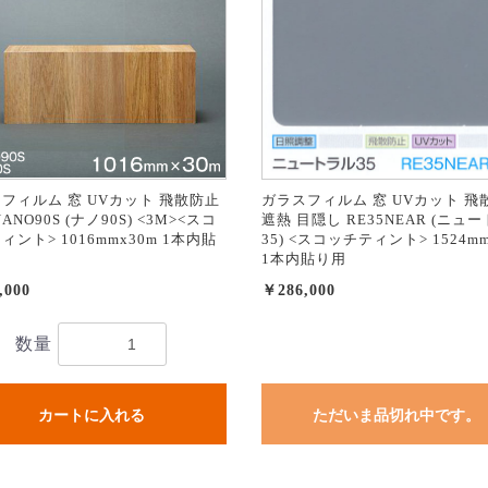
フィルム 窓 UVカット 飛散防止
ガラスフィルム 窓 UVカット 飛
ANO90S (ナノ90S) <3M><スコ
遮熱 目隠し RE35NEAR (ニュ
ィント> 1016mmx30m 1本内貼
35) <スコッチティント> 1524mm
1本内貼り用
,000
￥286,000
数量
カートに入れる
ただいま品切れ中です。