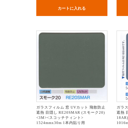
カートに入れる
ガラスフィルム 窓 UVカット 飛散防止
ガラス
遮熱 目隠し RE20SMAR (スモーク20)
遮熱 目
<3M><スコッチティント>
18A
1524mmx30m 1本内貼り用
1016