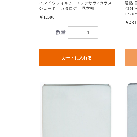
ィンドウフィルム <ファサラ>ガラス
遮熱 目
シェード カタログ 見本帳
<3M
1270
￥1,300
￥431
数量
カートに入れる