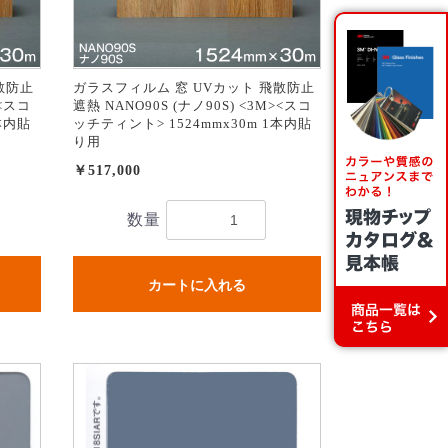
散防止
ガラスフィルム 窓 UVカット 飛散防止
><スコ
遮熱 NANO90S (ナノ90S) <3M><スコ
本内貼
ッチティント> 1524mmx30m 1本内貼
り用
￥517,000
数量
カートに入れる