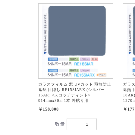
ガラスフィルム 窓 UVカット 飛散防止
ガラス
遮熱 目隠し RE15SIARX (シルバー
遮熱 目
15AR) <スコッチティント>
18A
914mmx30m 1本 外貼り用
1270
￥158,000
￥177
数量